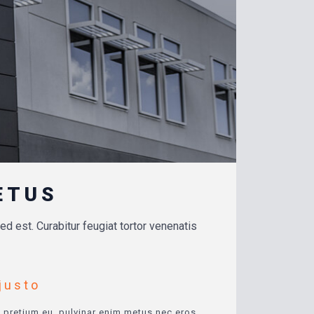
ETUS
d est. Curabitur feugiat tortor venenatis
justo
t pretium eu, pulvinar enim metus nec eros.