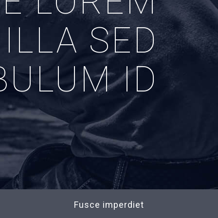
UE LOREM
ILLA SED
BULUM ID
Fusce imperdiet