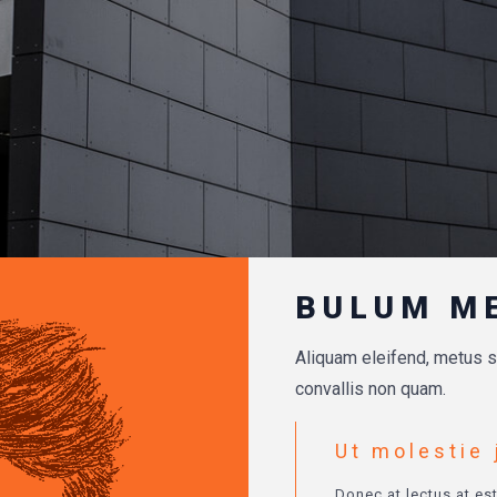
BULUM M
Aliquam eleifend, metus se
convallis non quam.
Ut molestie 
Donec at lectus at es