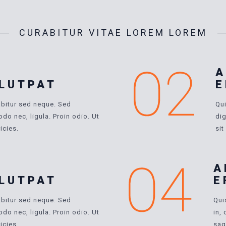
CURABITUR VITAE LOREM LOREM
M
A
LUTPAT
E
abitur sed neque. Sed
Qui
do nec, ligula. Proin odio. Ut
dig
ricies.
sit
M
A
LUTPAT
E
abitur sed neque. Sed
Qui
do nec, ligula. Proin odio. Ut
in,
ricies.
sagi