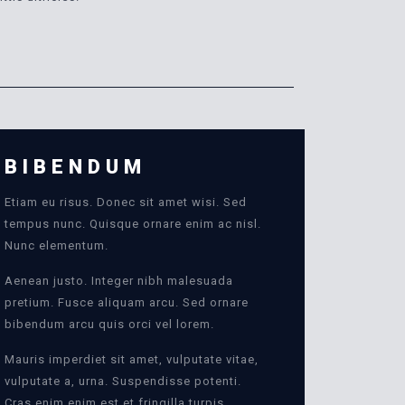
BIBENDUM
Etiam eu risus. Donec sit amet wisi. Sed
tempus nunc. Quisque ornare enim ac nisl.
Nunc elementum.
Aenean justo. Integer nibh malesuada
pretium. Fusce aliquam arcu. Sed ornare
bibendum arcu quis orci vel lorem.
Mauris imperdiet sit amet, vulputate vitae,
vulputate a, urna. Suspendisse potenti.
Cras enim enim est et fringilla turpis.