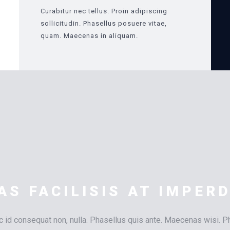
Curabitur nec tellus. Proin adipiscing
sollicitudin. Phasellus posuere vitae,
quam. Maecenas in aliquam.
S FACILISIS AT IMPERD
 id consequat non, nulla. Phasellus quis ante. Maecenas wisi. Ph