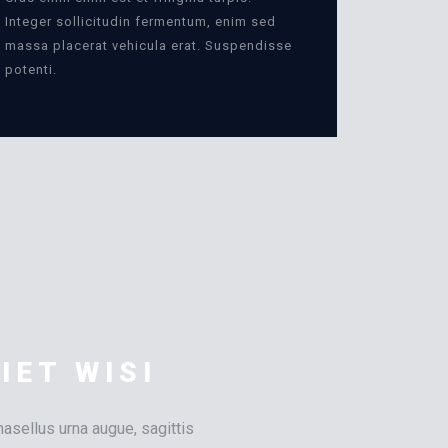
Integer sollicitudin fermentum, enim sed
massa placerat vehicula erat. Suspendisse
potenti.
IET WISI
asellus urna augue, sagittis