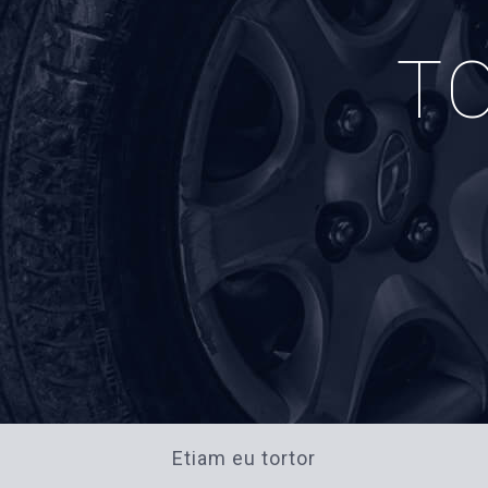
T
Etiam eu tortor