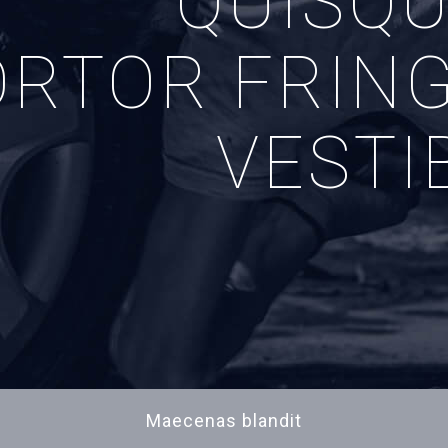
QUISQ
ORTOR FRING
VESTI
Maecenas blandit